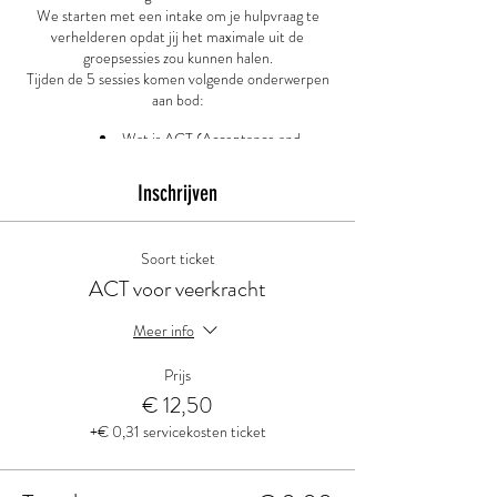
We starten met een intake om je hulpvraag te
verhelderen opdat jij het maximale uit de
groepsessies zou kunnen halen.
Tijden de 5 sessies komen volgende onderwerpen
aan bod:
Wat is ACT (Acceptance and
Commitment Therapy)?
Waar wil je naar toe in het leven?
Inschrijven
Hoe kan je jouw waarden als
levenskompas gebruiken?
Hoe kan je beter omgaan met lastige
Soort ticket
gevoelens en gedachten?
ACT voor veerkracht
Hoe kan je meer in het hier en nu
leven?
Meer info
Enkele weken na de laatste groepsessie sluiten we
af met een individueel opvolggesprek om jou
Prijs
verder te ondersteunen om de geleerde
€ 12,50
vaardigheden zo goed mogelijk in je leven toe te
kunnen passen.
+€ 0,31 servicekosten ticket