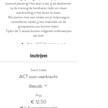
bovenal plezierig! Het doel is dat jij als deelnemer
na de training de handvaten hebt om meer
veerkrachtig in het leven te staan.
We starten met een intake om je hulpvraag te
verhelderen opdat jij het maximale uit de
groepsessies zou kunnen halen.
Tijden de 5 sessies komen volgende onderwerpen
aan bod:
Wat is ACT (Acceptance and
Commitment Therapy)?
Waar wil je naar toe in het leven?
Inschrijven
Hoe kan je jouw waarden als
levenskompas gebruiken?
Hoe kan je beter omgaan met lastige
Soort ticket
gevoelens en gedachten?
ACT voor veerkracht
Hoe kan je meer in het hier en nu
leven?
Meer info
Enkele weken na de laatste groepsessie sluiten we
af met een individueel opvolggesprek om jou
Prijs
verder te ondersteunen om de geleerde
€ 12,50
vaardigheden zo goed mogelijk in je leven toe te
kunnen passen.
+€ 0,31 servicekosten ticket