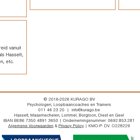
eid vanuit
ls Hasselt,
n, etc.
© 2016-2026 KURAGO BV
Psychologen, Loopbaancoaches en Trainers
011 46 23 20
|
info@kurago.be
Hasselt
,
Maasmechelen
,
Lommel,
Borgloon, Diest en Geel
IBAN BE86 7350 4891 3650 | Ondernemingsnummer: 0692.853.281
Algemene Voorwaarden
&
Privacy Policy
| KMO-P: DV. O228229