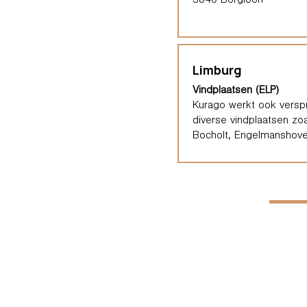
3840 Borgloon
Limburg
Vindplaatsen (ELP)
Kurago werkt ook verspr
diverse vindplaatsen zoa
Bocholt, Engelmanshove