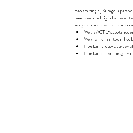
Een training bij Kurago is persoo
meer veerkrachtig in het leven te
Volgende onderwerpen komen a
Wat is ACT (Acceptance 
Waar wil je naar toe in het 
Hoe kan je jouw waarden a
Hoe kan je beter omgaan m