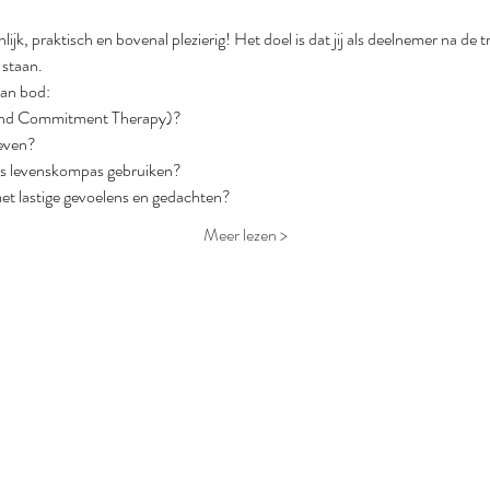
nlijk, praktisch en bovenal plezierig! Het doel is dat jij als deelnemer na de
 staan.
an bod:
and Commitment Therapy)?
leven?
ls levenskompas gebruiken? 
et lastige gevoelens en gedachten?
Meer lezen >