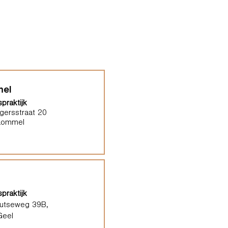
el
praktijk
gersstraat 20
Lommel
praktijk
outseweg 39B,
Geel