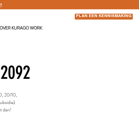
d?
PLAN EEN KENNISMAKING
OVER KURAGO WORK
22092
0, 20/10,
subsidie)
ot dan!