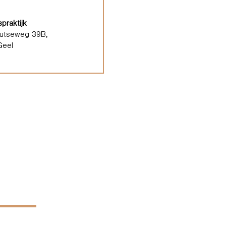
praktijk
outseweg 39B,
Geel