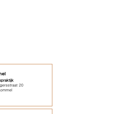
el
praktijk
gersstraat 20
Lommel