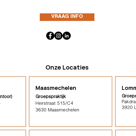
VRAAG INFO
Onze Locaties
Maasmechelen
Lomm
Groeps
ntoor)
Groepspraktijk
Pakdra
4
Heirstraat 515/C4
3920 
3630 Maasmechelen​