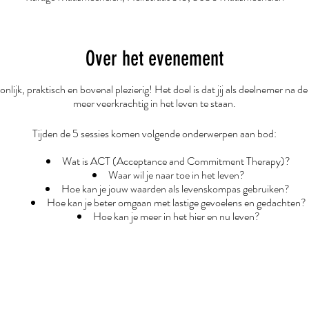
Over het evenement
onlijk, praktisch en bovenal plezierig! Het doel is dat jij als deelnemer na
meer veerkrachtig in het leven te staan.
Tijden de 5 sessies komen volgende onderwerpen aan bod:
Wat is ACT (Acceptance and Commitment Therapy)?
Waar wil je naar toe in het leven?
Hoe kan je jouw waarden als levenskompas gebruiken?
Hoe kan je beter omgaan met lastige gevoelens en gedachten?
Hoe kan je meer in het hier en nu leven?