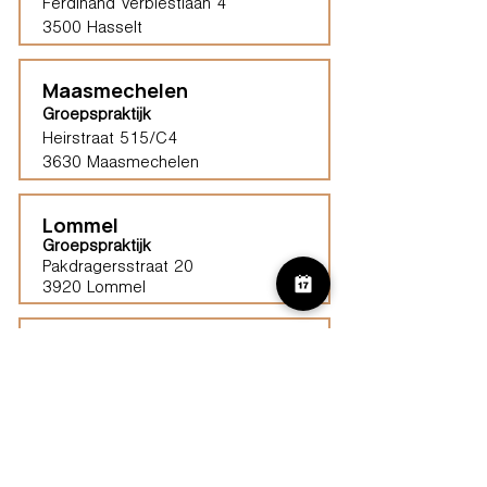
Ferdinand Verbiestlaan 4
3500 Hasselt
Maasmechelen
Groepspraktijk
Heirstraat 515/C4
3630 Maasmechelen​
Lommel
Groepspraktijk
Pakdragersstraat 20
3920 Lommel
Haspengouw (Borgloon)
Groepspraktijk
Tongersestraat 16,
3840 Borgloon
Diest