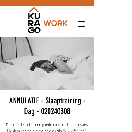
ANNULATIE - Slaaptraining -
Dag - 020240308
Kom eindelijk tot een goede nachtrust in 5 sessies.
De data van de nieuwe sessies zijn 8/3, 22/3, 5/4,