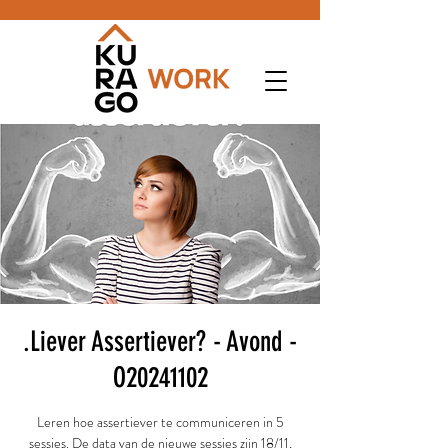
.Liever Assertiever? - Avond -
O20241102
Leren hoe assertiever te communiceren in 5
sessies. De data van de nieuwe sessies zijn 18/11,