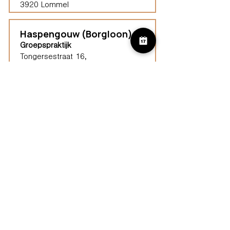
3920 Lommel
Haspengouw (Borgloon)
Groepspraktijk
Tongersestraat 16,
3840 Borgloon
Diest
Groepspraktijk
Langenberg 46,
3294 Diest
Geel
Groepspraktijk
Eindhoutseweg 39B,
2440 Geel
Limburg