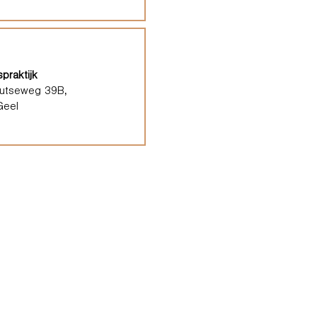
praktijk
outseweg 39B,
Geel