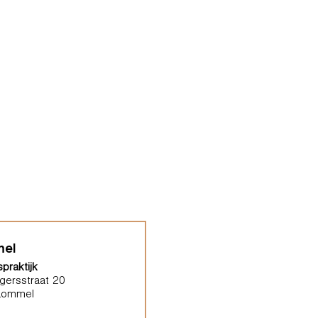
el
praktijk
gersstraat 20
Lommel