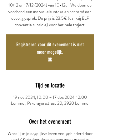
10/12 en 17/12 (2024) van 10-12u . We doen op
voorhand een individuele intake en achteraf een
opvolggesprek. De prijs is 23.5€ (dankzij ELP
conventie subsidie) voor het hele traject.
Registreren voor dit evenement is niet
meer mogelijk.
OK
Tijd en locatie
19 nov 2024, 10:00 – 17 dec 2024, 12:00
Lommel, Pakdragersstraat 20, 3920 Lommel
Over het evenement
Word jij in je dagelijkse leven veel gehinderd door
angst? Krijg door deze training meer inzicht in