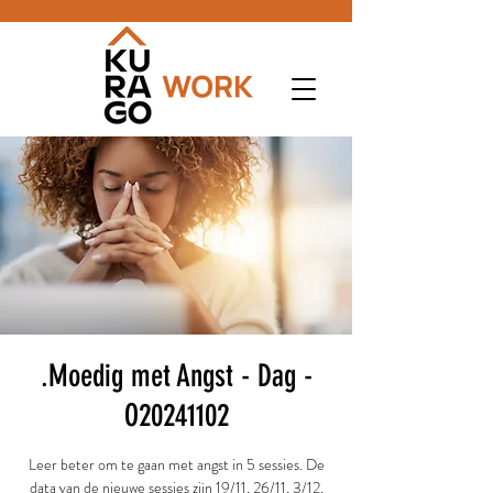
.Moedig met Angst - Dag -
O20241102
Leer beter om te gaan met angst in 5 sessies. De
data van de nieuwe sessies zijn 19/11, 26/11, 3/12,