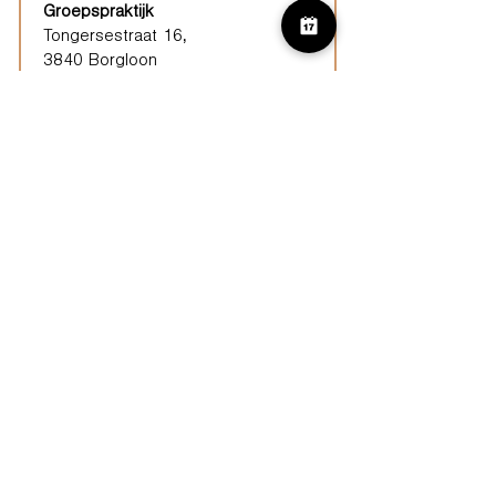
Groepspraktijk
Tongersestraat 16,
3840 Borgloon
Diest
Groepspraktijk
Langenberg 46,
3294 Diest
Geel
Groepspraktijk
Eindhoutseweg 39B,
2440 Geel
Limburg
Vindplaatsen (ELP)
Kurago werkt ook verspreid vanuit
diverse vindplaatsen zoals Hasselt,