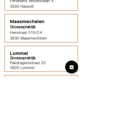
Ferdinand Verbiestlaan 4
3500 Hasselt
Maasmechelen
Groepspraktijk
Heirstraat 515/C4
3630 Maasmechelen​
Lommel
Groepspraktijk
Pakdragersstraat 20
3920 Lommel
Haspengouw (Borgloon)
Groepspraktijk
Tongersestraat 16,
3840 Borgloon
Diest