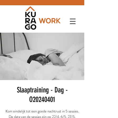
Slaaptraining - Dag -
O20240401
Kom eindelijk tot een goede nachtrust in 5 sessies.
De data van de sessies zijn op 22/4, 6/5, 27/5,