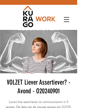
VOLZET Liever Assertiever? -
Avond - O20240901
Leren hoe assertiever te communiceren in 5
sessies. De data van de nieuwe sessies zijn 02/09,