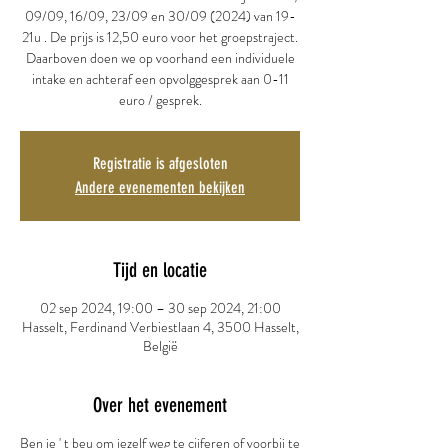
09/09, 16/09, 23/09 en 30/09 (2024) van 19-
21u . De prijs is 12,50 euro voor het groepstraject.
Daarboven doen we op voorhand een individuele
intake en achteraf een opvolggesprek aan 0-11
euro / gesprek.
Registratie is afgesloten
Andere evenementen bekijken
Tijd en locatie
02 sep 2024, 19:00 – 30 sep 2024, 21:00
Hasselt, Ferdinand Verbiestlaan 4, 3500 Hasselt,
België
Over het evenement
Ben je ' t beu om jezelf weg te cijferen of voorbij te