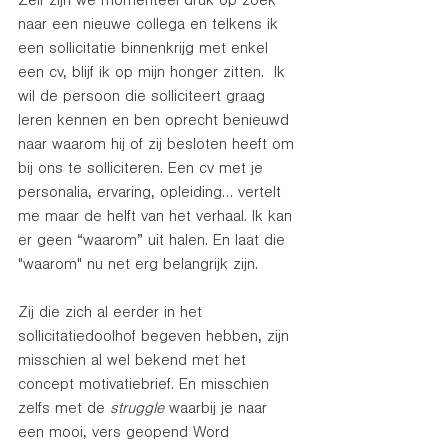
Zelf zijn we momenteel druk op zoek 
naar een nieuwe collega en telkens ik 
een sollicitatie binnenkrijg met enkel 
een cv, blijf ik op mijn honger zitten.  Ik 
wil de persoon die solliciteert graag 
leren kennen en ben oprecht benieuwd 
naar waarom hij of zij besloten heeft om 
bij ons te solliciteren. Een cv met je 
personalia, ervaring, opleiding… vertelt 
me maar de helft van het verhaal. Ik kan 
er geen “waarom” uit halen. En laat die 
"waarom" nu net erg belangrijk zijn.
Zij die zich al eerder in het 
sollicitatiedoolhof begeven hebben, zijn 
misschien al wel bekend met het 
concept motivatiebrief. En misschien 
zelfs met de 
struggle 
waarbij je naar 
een mooi, vers geopend Word 