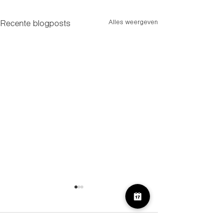
Alles weergeven
Recente blogposts
Beter slapen, beter
leven: ontdek onze
slaaptraining